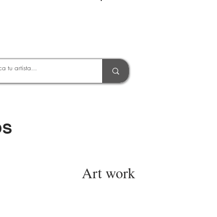
Entrar
OS
Art work