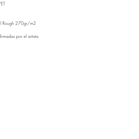
YET
ral Rough 270gr/m2
irmadas por el artista