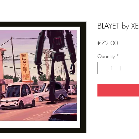
BLAYET by X
Price
€72.00
Quantity
*