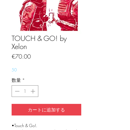
TOUCH & GO! by
Xelon
価
€70.00
格
50
数量
*
カートに追加する
•Touch & Go!.