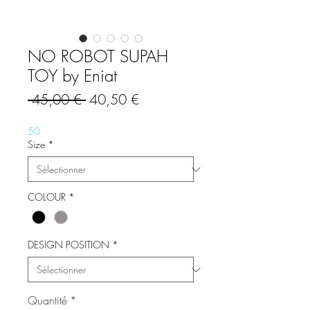
NO ROBOT SUPAH
TOY by Eniat
Prix
Prix
 45,00 € 
40,50 €
original
promotionnel
50
Size
*
COLOUR
*
DESIGN POSITION
*
Quantité
*