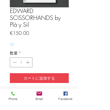
EDWARD
SCISSORHANDS by
Plá y Sil
価
€150.00
格
50
数量
*
カートに追加する
Limited Edition 43 pcs.
Hand signed and numbered.
Phone
Email
Facebook
Giclée Print on Canson Infinity Edition
Etching paper (310gr)