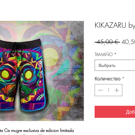
KIKAZARU by
Обыч
 45,00 € 
40,5
цена
TAMAÑO
*
Выбрать
Количество
*
Доб
sta Cix mugre exclusiva de edicion limitada