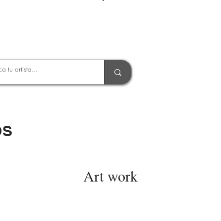
Entrar
OS
Art work