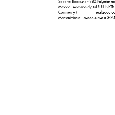
Soporte: Boardshort 88% Polyester r
Metodo: Impresion digital FULL-INK®
Community ) realizada con tin
Mantenimiento: Lavado suave a 30º.N