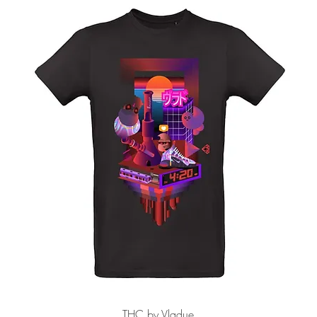
クイックビュー
THC by Vladue