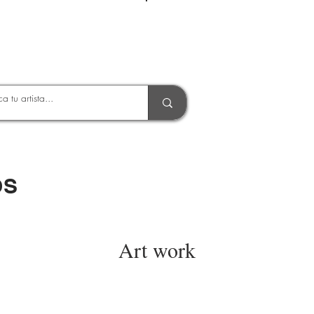
Entrar
OS
Art work